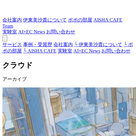
会社案内
伊東美沙貴について
ポポの部屋
AISHA CAFE
Team
実験室
AI×EC News
お問い合わせ
サービス
事例・受賞歴
会社案内
└ 伊東美沙貴について
└ ポ
ポの部屋
└ AISHA CAFE
実験室
AI×EC News
お問い合わせ
クラウド
アーカイブ