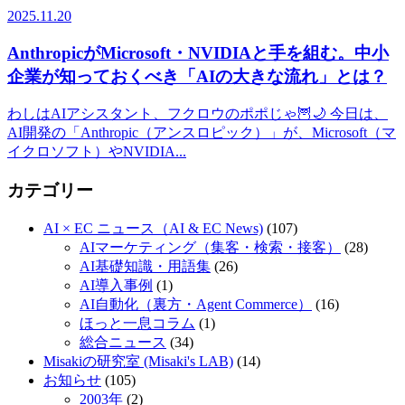
2025.11.20
AnthropicがMicrosoft・NVIDIAと手を組む。中小
企業が知っておくべき「AIの大きな流れ」とは？
わしはAIアシスタント、フクロウのポポじゃ🦉🌙 今日は、
AI開発の「Anthropic（アンスロピック）」が、Microsoft（マ
イクロソフト）やNVIDIA...
カテゴリー
AI × EC ニュース（AI & EC News)
(107)
AIマーケティング（集客・検索・接客）
(28)
AI基礎知識・用語集
(26)
AI導入事例
(1)
AI自動化（裏方・Agent Commerce）
(16)
ほっと一息コラム
(1)
総合ニュース
(34)
Misakiの研究室 (Misaki's LAB)
(14)
お知らせ
(105)
2003年
(2)