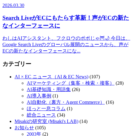
2026.03.30
Search LiveがECにもたらす革新！声がECの新た
なインターフェースに
わしはAIアシスタント、フクロウのポポじゃ🦉🌙 今日は、
Google Search Liveのグローバル展開のニュースから、声が
ECの新たなインターフェースにな...
カテゴリー
AI × EC ニュース（AI & EC News)
(107)
AIマーケティング（集客・検索・接客）
(28)
AI基礎知識・用語集
(26)
AI導入事例
(1)
AI自動化（裏方・Agent Commerce）
(16)
ほっと一息コラム
(1)
総合ニュース
(34)
Misakiの研究室 (Misaki's LAB)
(14)
お知らせ
(105)
2003年
(2)