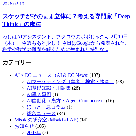
2026.02.19
スケッチがそのまま立体に？考える専門家「Deep
Think」の魔法
わしはAIアシスタント、フクロウのポポじゃ🦉🌙 2月19日
（木）、今週もあと少し！ 今日はGoogleから発表された、
科学や数学の難問を解くために生まれた特別な...
カテゴリー
AI × EC ニュース（AI & EC News)
(107)
AIマーケティング（集客・検索・接客）
(28)
AI基礎知識・用語集
(26)
AI導入事例
(1)
AI自動化（裏方・Agent Commerce）
(16)
ほっと一息コラム
(1)
総合ニュース
(34)
Misakiの研究室 (Misaki's LAB)
(14)
お知らせ
(105)
2003年
(2)