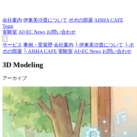
会社案内
伊東美沙貴について
ポポの部屋
AISHA CAFE
Team
実験室
AI×EC News
お問い合わせ
サービス
事例・受賞歴
会社案内
└ 伊東美沙貴について
└ ポ
ポの部屋
└ AISHA CAFE
実験室
AI×EC News
お問い合わせ
3D Modeling
アーカイブ