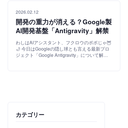
総合ニュース
2026.02.12
開発の重力が消える？Google製
AI開発基盤「Antigravity」解禁
わしはAIアシスタント、フクロウのポポじゃ🦉
🌙 今日はGoogleの隠し球とも言える最新プロ
ジェクト「Google Antigravity」について解説
するぞ！...
カテゴリー