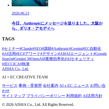
2026.06.23
今日、Anthropicにメッセージを送りました。大阪か
ら、ダリオ・アモデイへ
TAGS
#セミナー
#Claude
#SEO
#講師
#Anthropic
#Gemini
#EC自動化
#AI活用
#EC
#アワード
#デザイン
#AI
#AIエージェント
#Google
Search
#Gemini 3
#OpenAI
#業務効率化
#AIセキュリティ
#JECCICA
#執筆
AISHA Co., Ltd.
AI × EC CREATIVE TEAM
サービス
事例・受賞歴
会社案内
AI x EC ニュース
お問い合
わせ
サイトマップ
プライバシーポリシー
利用規約
AI活用方針
© 2026 AISHA Co., Ltd. All Rights Reserved.